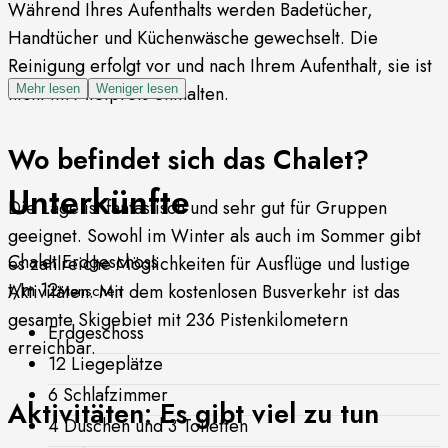
Während Ihres Aufenthalts werden Badetücher,
Handtücher und Küchenwäsche gewechselt. Die
Reinigung erfolgt vor und nach Ihrem Aufenthalt, sie ist
nicht im Mietpreis enthalten.
Mehr lesen
Weniger lesen
Wo befindet sich das Chalet?
Unterkünfte
Die Lage ist fantastisch und sehr gut für Gruppen
geeignet. Sowohl im Winter als auch im Sommer gibt
Chalet Erdgeschoss
es zahlreiche Möglichkeiten für Ausflüge und lustige
t/m 12
Aktivitäten. Mit dem kostenlosen Busverkehr ist das
Menschen
gesamte Skigebiet mit 236 Pistenkilometern
Erdgeschoss
erreichbar.
12 Liegeplätze
6 Schlafzimmer
Aktivitäten: Es gibt viel zu tun
4 Duschen und 3 Toiletten