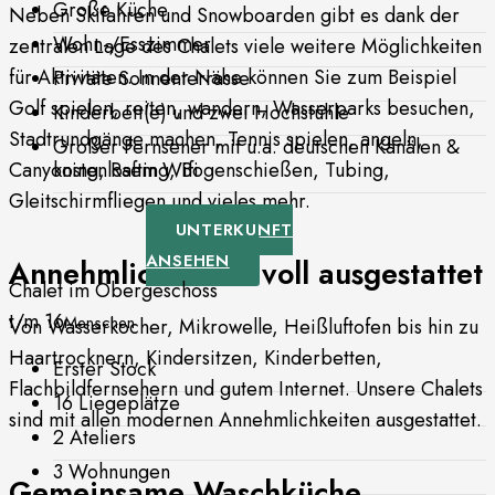
Große Küche
Neben Skifahren und Snowboarden gibt es dank der
Wohn-/Esszimmer
zentralen Lage des Chalets viele weitere Möglichkeiten
für Aktivitäten. In der Nähe können Sie zum Beispiel
Private Sonnenterrasse
Golf spielen, reiten, wandern, Wasserparks besuchen,
Kinderbett(e) und zwei Hochstühle
Stadtrundgänge machen, Tennis spielen, angeln,
Großer Fernseher mit u.a. deutschen Kanälen &
kostenlosem Wifi
Canyoning, Rafting, Bogenschießen, Tubing,
Gleitschirmfliegen und vieles mehr.
UNTERKUNFT
ANSEHEN
Annehmlichkeiten voll ausgestattet
Chalet im Obergeschoss
t/m 16
Menschen
Von Wasserkocher, Mikrowelle, Heißluftofen bis hin zu
Haartrocknern, Kindersitzen, Kinderbetten,
Erster Stock
Flachbildfernsehern und gutem Internet. Unsere Chalets
16 Liegeplätze
sind mit allen modernen Annehmlichkeiten ausgestattet.
2 Ateliers
3 Wohnungen
Gemeinsame Waschküche