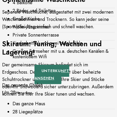
4 Balkone
2 Bäder und Toiletten
Separate Waschküche, ausgestattet mit zwei modernen
Große Küche
Waschmaschinen und Trocknern. So kann jeder seine
(Sport-)Kleidung einfach und schnell waschen.
Wohn-/Esszimmer
Private Sonnenterrasse
Skiraum: Tuning, Wachsen und
Kinderbett(e) und zwei Hochstühle
Lagerung!
Großer Fernseher mit u.a. deutschen Kanälen &
kostenlosem Wifi
Der gemeinsame Skiraum befindet sich im
UNTERKUNFT
Erdgeschoss. Der Skiraum verfügt über beheizte
ANSEHEN
Schuhtrockner und Platz, um Ihre Skier und Stöcke
Das gesamte Chalet
oder Ihr Snowboard sicher unterzubringen. Außerdem
t/m 28
Menschen
können Sie hier Ihre Skier tunen und wachsen.
Das ganze Haus
28 Liegeplätze